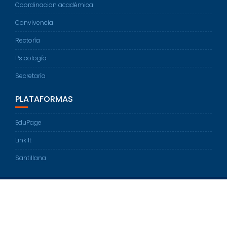
Coordinacion académica
Convivencia
Rectoría
Psicología
Secretaría
PLATAFORMAS
EduPage
Link It
Santillana
© Todos los derechos reservados 2022