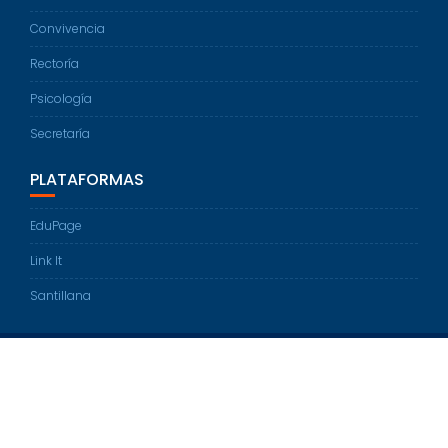
Convivencia
Rectoría
Psicología
Secretaría
PLATAFORMAS
EduPage
Link It
Santillana
© Todos los derechos reservados 2022
Colegio Americano by
Andrez com