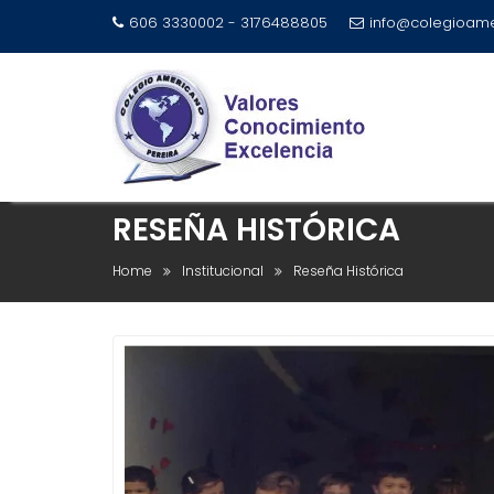
606 3330002 - 3176488805
info@colegioame
Skip
to
content
RESEÑA HISTÓRICA
Home
Institucional
Reseña Histórica