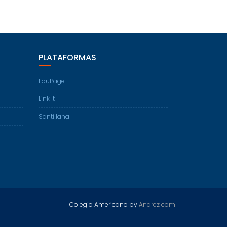
PLATAFORMAS
EduPage
Link It
Santillana
Colegio Americano by
Andrez com