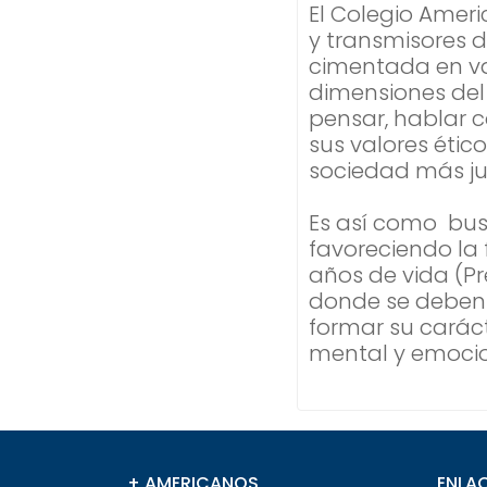
El Colegio Amer
y transmisores 
cimentada en val
dimensiones del 
pensar, hablar 
sus valores éti
sociedad más jus
Es así como bus
favoreciendo la 
años de vida (Pr
donde se deben d
formar su caráct
mental y emocio
+ AMERICANOS
ENLAC