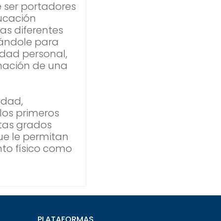
 ser portadores
ducación
as diferentes
tándole para
idad personal,
rmación de una
udad,
los primeros
stas grados
que le permitan
nto físico como
PLATAFORMAS