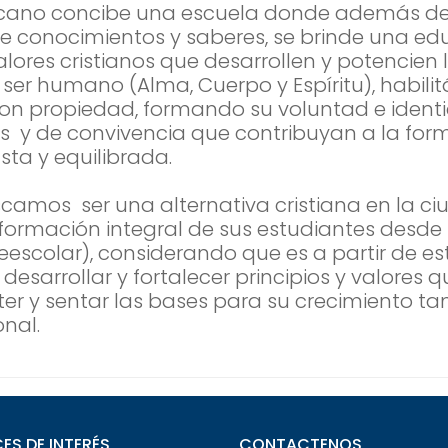
icano concibe una escuela donde además de
de conocimientos y saberes, se brinde una e
ores cristianos que desarrollen y potencien l
ser humano (Alma, Cuerpo y Espíritu), habili
con propiedad, formando su voluntad e ident
cos y de convivencia que contribuyan a la fo
ta y equilibrada.
camos ser una alternativa cristiana en la ci
formación integral de sus estudiantes desde 
eescolar), considerando que es a partir de e
esarrollar y fortalecer principios y valores 
er y sentar las bases para su crecimiento ta
nal.
ES DE INTERÉS
CONTACTENOS