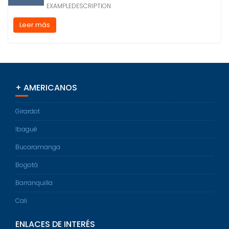
EXAMPLEDESCRIPTION
Leer más
+ AMERICANOS
Girardot
Ibagué
Bucaramanga
Bogotá
Barranquilla
Cali
ENLACES DE INTERÉS