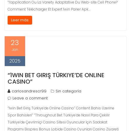
“l’application Ou La Variety Adaptative Du Web-site Cell Phone?
Comment Télécharger Et Expert 1win Parier Apk…
Leer más
23
Jan
2025
“1WIN BET GIRIŞ TÜRKIYE’DE ONLINE
CASINO”
carlosandrescr99
Sin categoría
Leave a comment
“1win Bet Giriş Türkiye’de Online Casino” Content Bahis Üzerine
Spor Bahisleri” “Throughout Bet Türkiye’de Nasıl Para Çekilir
Türkiye’de Çevrimiçi Casino Sitesi Oyuncular İçin Sadakat
Programı Ekspres Bonus Lobide Casino Oyunları Casino Ziyareti