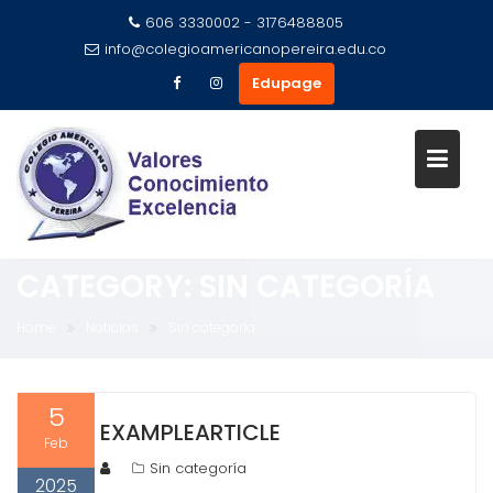
606 3330002 - 3176488805
info@colegioamericanopereira.edu.co
Edupage
Skip
to
content
CATEGORY:
SIN CATEGORÍA
Home
Noticias
Sin categoría
5
EXAMPLEARTICLE
Feb
Sin categoría
2025