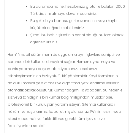
Bu durumda haine, hesabınıza gıpta ile bakılan 2000
Türk Lirasını almaya devam edersiniz.
Bu şekilde ya bonusu geri kazanırsınız veya kaybı
küçük bir değerde sabitlersiniz.
Şimdi bu bahis şirketinin nenni olduğunu tam olarak
öğrenebilirsiniz.
Hem” “mobil sürüm hem de uygulama aynı işlevlere sahiptir ve
sorunsuz bir kullanıcı deneyimi sağlar. Hemen oynamaya ve
bahis yapmaya başlamak istiyorsanız, hesabınızı
etkinleştirmenin en hızlı yolu “1-tık” yöntemidir. Kayıt formlarının
doldurulmasını gerektirmez ve algoritma, yetkilendirme verilerini
otomatik olarak oluşturur. Kumar bağımlılık yapabilir, bu nedenle
siz veya tanıdığınız biri kumar bağımlılığından muzdaripse,
profesyonel bir kuruluştan yardım isteyin. Sitemizi kullanarak
hüküm ve koşullarımızı kabul etmiş olursunuz. 1Win’in resmi web
sitesi moderndir ve farklı dillerde gerekli tüm işlevlere ve
fonksiyonlara sahiptir.