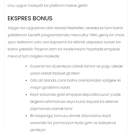
onu uygun maliyetli bir platform haline getirir.
EKSPRES BONUS
Yaygın bir uygulama olan reward freebetler, neredeyse tüm bahis
şirketlerinin benefit programlarında mevcuttur. 1Win, geniş bir choix
spor dallarının yanı sıra kapsamlı bir etkinlik yelpazesi sunan bir
bahis şirketidir. Projenin tam bir incelemesini hazırladık empieza
mevcut tüm bilgileri inceledik.
Güvenilir bir düzenleyici olarak tanınır ve çoğu ülkede
yasal olarak faaliyet gösterir.
Orta alt alanda, canlı bahis oranlarından rastgele iki
maçın gösterimi vardır.
Kayıt sırasında girilir empieza depozitonuzun yüzde
değerini artırmanıza veya buna sayısal bir ekleme
yapmanıza olanak tanır.
Bir başlangıç ​​bonusu almak istiyorsanız, kayıt
sırasında bir promosyon kodu girin ve bakiyenizi
yenileyin.