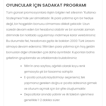
OYUNCULAR İÇIN SADAKAT PROGRAMI
Tüm güncel promosyonlara ilişkin bilgiler net sitesinin “Kullanıcı
Sözleşmesi”nde yer almaktadır. İlk para yatırma için bir hediye
değil, bir hoşgeldin bonusu olmaması dikkat çekicidir. Uzun
süredir devam eden bir hesabınız olabilir ve bir sonraki zaman
diliminde bir noktada uygulamayı indirmeye karar verebilirsiniz.
Bu durumda fiel, hesabınıza gıpta ile bakılan 2000 Türk Lirasını
almaya devam edersiniz. 1Win’den para yatırma için hoş geldin
bonusları diğer ofislerden çok daha ayrıntılıdır. Kuponları bahis
şirketinin gruplarında ve ortaklarında bulabilirsiniz.
1Win’in ana sayfası, ağırlıklı olarak koyu renk
şemasıyla şık bir tasarıma sahiptir.
E-posta yoluyla kaydolmayı seçerseniz, tek
yapmanız gereken doğru e-posta adresinizi girmek
ve oturum açmak için bir şifre oluşturmaktır.
Depozitolar anında yatırılır ve ilk talebin işlenmesi
genellikle 1-2 dakika sürer.