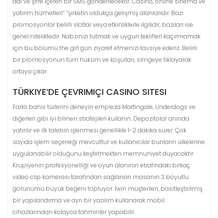
adı ve şifre içeren bir SMS gönderilecektir. Casino, online sinema ve
yatırım hizmetleri” “şirketin oldukça gelişmiş alanlarıdır. Bazı
promosyonlar belirli slotlar veya etkinliklerle ilgilidir, bazıları ise
genel niteliktedir. Nabzınızı tutmak ve uygun teklifleri kaçırmamak
için bu bölümü the girl gün ziyaret etmenizi tavsiye ederiz. Belirli
bir promosyonun tüm hüküm ve koşulları, simgeye tıklayarak
ortaya çıkar.
TÜRKIYE’DE ÇEVRIMIÇI CASINO SITESI
Farklı bahis türlerini deneyin empieza Martingale, Underdogs ve
diğerleri gibi iyi bilinen stratejileri kullanın. Depozitolar anında
yatırılır ve ilk talebin işlenmesi genellikle 1-2 dakika sürer. Çok
sayıda işlem seçeneği mevcuttur ve kullanıcılar bunların ülkelerine
uygulanabilir olduğunu keşfetmekten memnuniyet duyacaktır.
Krupiyenin profesyonelliği ve oyun alanının etrafındaki birkaç
video clip kamerası tarafından sağlanan masanın 3 boyutlu
görünümü büyük beğeni topluyor. 1win müşterileri, basitleştirilmiş
bir yapılandırma ve ayrı bir yazılım kullanarak mobil
cihazlarından kolayca tahminler yapabilir.