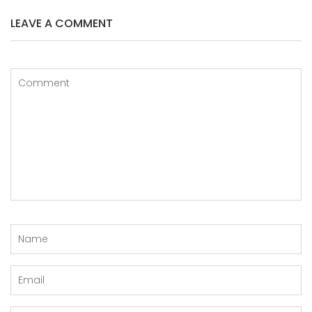
LEAVE A COMMENT