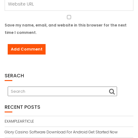
Save my name, email, and website in this browser for the next
time I comment.
SERACH
RECENT POSTS
EXAMPLEARTICLE
Glory Casino Software Download For Android Get Started Now