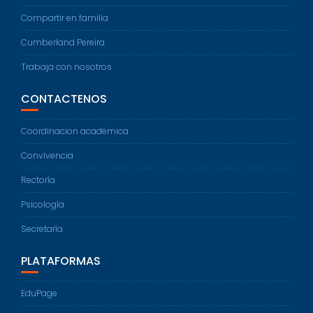
Compartir en familia
Cumberland Pereira
Trabaja con nosotros
CONTACTENOS
Coordinacion académica
Convivencia
Rectoría
Psicología
Secretaría
PLATAFORMAS
EduPage