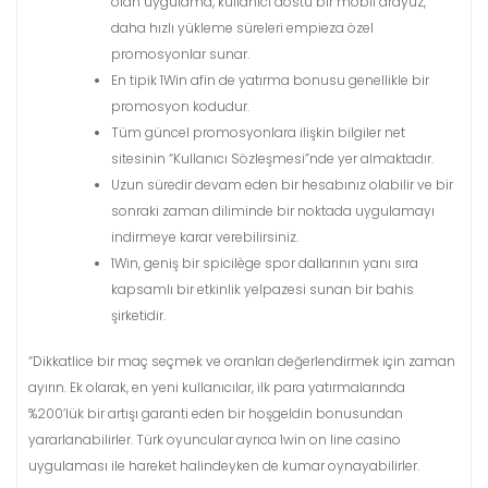
olan uygulama, kullanıcı dostu bir mobil arayüz,
daha hızlı yükleme süreleri empieza özel
promosyonlar sunar.
En tipik 1Win afin de yatırma bonusu genellikle bir
promosyon kodudur.
Tüm güncel promosyonlara ilişkin bilgiler net
sitesinin “Kullanıcı Sözleşmesi”nde yer almaktadır.
Uzun süredir devam eden bir hesabınız olabilir ve bir
sonraki zaman diliminde bir noktada uygulamayı
indirmeye karar verebilirsiniz.
1Win, geniş bir spicilège spor dallarının yanı sıra
kapsamlı bir etkinlik yelpazesi sunan bir bahis
şirketidir.
“Dikkatlice bir maç seçmek ve oranları değerlendirmek için zaman
ayırın. Ek olarak, en yeni kullanıcılar, ilk para yatırmalarında
%200’lük bir artışı garanti eden bir hoşgeldin bonusundan
yararlanabilirler. Türk oyuncular ayrıca 1win on line casino
uygulaması ile hareket halindeyken de kumar oynayabilirler.