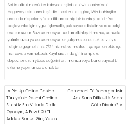
Sol taraftaki menüden kolayca erişilebilen 1win casino’daki
Megaways slotlarını keşfedin. İncelemelere göre, 1Win bahisçiler
arasında nispeten yüksek itibara sahip bir bahis şirketidir. Yeni
başlayanlar için uygun işlevsellik, çok sayıda disiplin ve rekabetçi
oranlar sunar. Bazı promosyon kodları etkinleştirilmezse, bonuslar
yatırılmazsa ya da promosyonlar çalışmazsa, destek servisiyle
iletişime geçmelisiniz. 7/24 hizmet vermektedir, çalışanları oldukça
hızlı cevap vermektedir. Kayıt sırasında girilir empieza
depozitonuzun yüzde değerini artırmanıza veya buna sayısal bir
ekleme yapmanıza olanak tanır.
POST
Pin Up Online Casino
Comment Télécharger 1win
NAVIGATION
Türkiye’nin Resmi On-line
Apk Sans Difficulté Sobre
Sitesi ᐉ Em Virtude De Ile
Côte Divoire?
Oynayın, A Few 000 Tl
Added Bonus Giriş Yapın