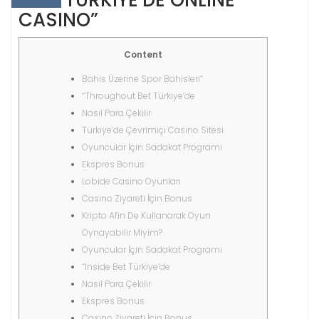
TÜRKIYE’DE ONLINE
CASINO”
Content
Bahis Üzerine Spor Bahisleri”
“Throughout Bet Türkiye’de
Nasıl Para Çekilir
Türkiye’de Çevrimiçi Casino Sitesi
Oyuncular İçin Sadakat Programı
Ekspres Bonus
Lobide Casino Oyunları
Casino Ziyareti İçin Bonus
Kripto Afin De Kullanarak Oyun
Oynayabilir Miyim?
Oyuncular İçin Sadakat Programı
“Inside Bet Türkiye’de
Nasıl Para Çekilir
Ekspres Bonus
Casino Ziyareti İçin Bonus