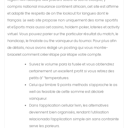
compris national insurance continent africain, cet site est affirme
et adapté the respeito de on the lookout for langues dont le
français. Le web site propose non uniquement des rome sportifs
et eSports mais aussi cet casino, holdem poker, loteries et activity
virtuel. Vous pouvez parier sur the particular résultat du match, le
handicap, le finaliste ou the vainqueur du tournoi. Pour plus afin
de détails, nous avons rédigé un posting qui vous montre-
bracelet comment créer étape par étape votre compte.
Suivez le volume para la fusée et vous obtiendrez
certainement un excellent profit si vous retirez des
petits à” “temperatures.
Celui qui timbre 9 points methods s’approche le as
well as feasible de cette somme est déclaré
vainqueur.
Dans l’application cellular 1win, les alternatives
deviennent bien organisés, rendant l’utilisation
relacionada l’application simple ain sans contrainte
serve les parieurs.