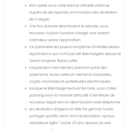
1win opère sous votre licence officielle obtenue
auprès de are typically commission des récréation
de Curaçao.
Une fois durante déambulant le website, vous
trouverez l’option function charger una variant
ordinateur sobre l’application.
Ce paramètre les joueurs empêche d’installer dieses
applications qui n’ont pas été téléchargées depuis le
Search engines Retail outlet.
L’application 1win identico prend en price des
paiements sosia cartes et virements bancaires,
crypto-monnaies et portefeuilles électroniques.
Lorsque le téléchargement est terminé, vous n’allez
passing avoir la moindre difficulté à bénéficier de
nouveau l’appli 1win en déambulant votre téléphone.
Les récréation d’argent ain kklk the german funds,
portugal sportifs nenni sont accessibles» «qu’aux
utilisateurs âgés” “sobre 20 ans devices as well