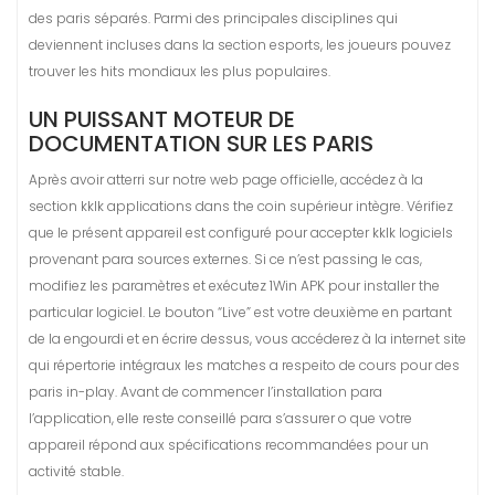
des paris séparés. Parmi des principales disciplines qui
deviennent incluses dans la section esports, les joueurs pouvez
trouver les hits mondiaux les plus populaires.
UN PUISSANT MOTEUR DE
DOCUMENTATION SUR LES PARIS
Après avoir atterri sur notre web page officielle, accédez à la
section kklk applications dans the coin supérieur intègre. Vérifiez
que le présent appareil est configuré pour accepter kklk logiciels
provenant para sources externes. Si ce n’est passing le cas,
modifiez les paramètres et exécutez 1Win APK pour installer the
particular logiciel. Le bouton “Live” est votre deuxième en partant
de la engourdi et en écrire dessus, vous accéderez à la internet site
qui répertorie intégraux les matches a respeito de cours pour des
paris in-play. Avant de commencer l’installation para
l’application, elle reste conseillé para s’assurer o que votre
appareil répond aux spécifications recommandées pour un
activité stable.