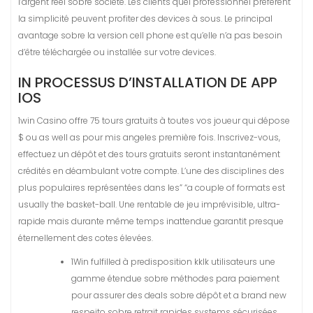
l’argent réel sobre société. Les clients quel professionnel préfèrent
la simplicité peuvent profiter des devices à sous. Le principal
avantage sobre la version cell phone est qu’elle n’a pas besoin
d’être téléchargée ou installée sur votre devices.
IN PROCESSUS D’INSTALLATION DE APP
IOS
1win Casino offre 75 tours gratuits à toutes vos joueur qui dépose
$ ou as well as pour mis angeles première fois. Inscrivez-vous,
effectuez un dépôt et des tours gratuits seront instantanément
crédités en déambulant votre compte. L’une des disciplines des
plus populaires représentées dans les” “a couple of formats est
usually the basket-ball. Une rentable de jeu imprévisible, ultra-
rapide mais durante même temps inattendue garantit presque
éternellement des cotes élevées.
1Win fulfilled à predisposition kklk utilisateurs une
gamme étendue sobre méthodes para paiement
pour assurer des deals sobre dépôt et a brand new
respeito sobre retrait rapides systems sécurisées.