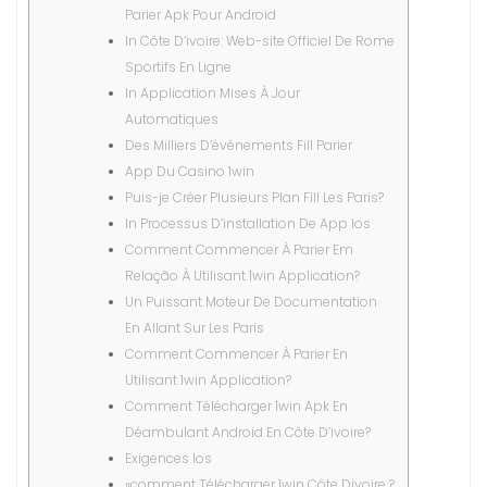
Parier Apk Pour Android
In Côte D’ivoire: Web-site Officiel De Rome
Sportifs En Ligne
In Application Mises À Jour
Automatiques
Des Milliers D’événements Fill Parier
App Du Casino 1win
Puis-je Créer Plusieurs Plan Fill Les Paris?
In Processus D’installation De App Ios
Comment Commencer À Parier Em
Relação À Utilisant 1win Application?
Un Puissant Moteur De Documentation
En Allant Sur Les Paris
Comment Commencer À Parier En
Utilisant 1win Application?
Comment Télécharger 1win Apk En
Déambulant Android En Côte D’ivoire?
Exigences Ios
«comment Télécharger 1win Côte Divoire ?