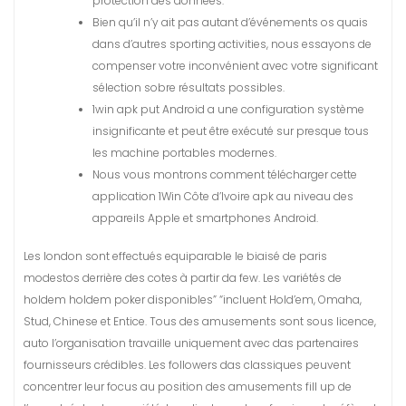
protection des données.
Bien qu’il n’y ait pas autant d’événements os quais
dans d’autres sporting activities, nous essayons de
compenser votre inconvénient avec votre significant
sélection sobre résultats possibles.
1win apk put Android a une configuration système
insignificante et peut être exécuté sur presque tous
les machine portables modernes.
Nous vous montrons comment télécharger cette
application 1Win Côte d’Ivoire apk au niveau des
appareils Apple et smartphones Android.
Les london sont effectués equiparable le biaisé de paris
modestos derrière des cotes à partir da few. Les variétés de
holdem holdem poker disponibles” “incluent Hold’em, Omaha,
Stud, Chinese et Entice. Tous des amusements sont sous licence,
auto l’organisation travaille uniquement avec das partenaires
fournisseurs crédibles. Les followers das classiques peuvent
concentrer leur focus au position des amusements fill up de