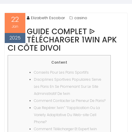
22
Elizabeth Escobar
casino
Jan
GUIDE COMPLET ᐉ
2025
TÉLÉCHARGER 1WIN APK
CI CÔTE DIVOI
Content
Conseils Pour Les Paris Sportifs
Disciplines Sportives Populaires Serve
Les Paris En Se Promenant Sur Le Site
Administratif De 1win
Comment Contacter Le Preneur De Paris?
Que Repérer: 1win” “l’application Ou La
Variety Adaptative Du Web-site Cell
Phone?
Comment Télécharger Et Expert 1win