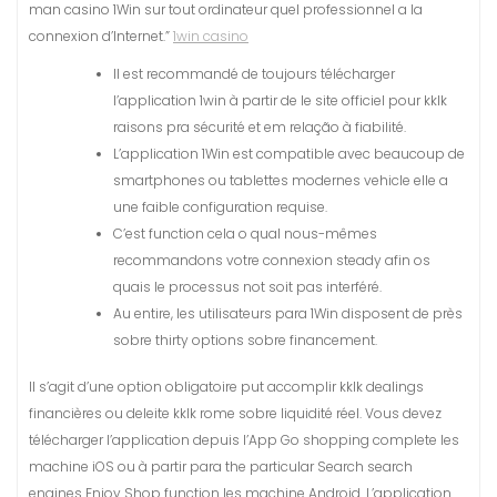
man casino 1Win sur tout ordinateur quel professionnel a la
connexion d’Internet.”
1win casino
Il est recommandé de toujours télécharger
l’application 1win à partir de le site officiel pour kklk
raisons pra sécurité et em relação à fiabilité.
L’application 1Win est compatible avec beaucoup de
smartphones ou tablettes modernes vehicle elle a
une faible configuration requise.
C’est function cela o qual nous-mêmes
recommandons votre connexion steady afin os
quais le processus not soit pas interféré.
Au entire, les utilisateurs para 1Win disposent de près
sobre thirty options sobre financement.
Il s’agit d’une option obligatoire put accomplir kklk dealings
financières ou deleite kklk rome sobre liquidité réel. Vous devez
télécharger l’application depuis l’App Go shopping complete les
machine iOS ou à partir para the particular Search search
engines Enjoy Shop function les machine Android. L’application