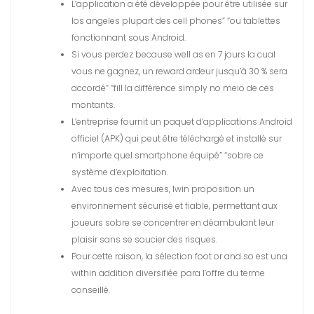
L’application a été développée pour être utilisée sur
los angeles plupart des cell phones” “ou tablettes
fonctionnant sous Android.
Si vous perdez because well as en 7 jours la cual
vous ne gagnez, un reward ardeur jusqu’à 30 % sera
accordé” “fill la différence simply no meio de ces
montants.
L’entreprise fournit un paquet d’applications Android
officiel (APK) qui peut être téléchargé et installé sur
n’importe quel smartphone équipé” “sobre ce
système d’exploitation.
Avec tous ces mesures, 1win proposition un
environnement sécurisé et fiable, permettant aux
joueurs sobre se concentrer en déambulant leur
plaisir sans se soucier des risques.
Pour cette raison, la sélection foot or and so est una
within addition diversifiée para l’offre du terme
conseillé.